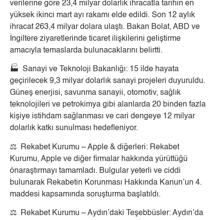
verilerine göre 23,4 milyar dolarlık ihracatla tarihin en
yüksek ikinci mart ayı rakamı elde edildi. Son 12 aylık
ihracat 263,4 milyar dolara ulaştı. Bakan Bolat, ABD ve
İngiltere ziyaretlerinde ticaret ilişkilerini geliştirme
amacıyla temaslarda bulunacaklarını belirtti.
🏭 Sanayi ve Teknoloji Bakanlığı: 15 ilde hayata
geçirilecek 9,3 milyar dolarlık sanayi projeleri duyuruldu.
Güneş enerjisi, savunma sanayii, otomotiv, sağlık
teknolojileri ve petrokimya gibi alanlarda 20 binden fazla
kişiye istihdam sağlanması ve cari dengeye 12 milyar
dolarlık katkı sunulması hedefleniyor.
⚖️ Rekabet Kurumu – Apple & diğerleri: Rekabet
Kurumu, Apple ve diğer firmalar hakkında yürüttüğü
önaraştırmayı tamamladı. Bulgular yeterli ve ciddi
bulunarak Rekabetin Korunması Hakkında Kanun’un 4.
maddesi kapsamında soruşturma başlatıldı.
⚖️ Rekabet Kurumu – Aydın’daki Teşebbüsler: Aydın’da