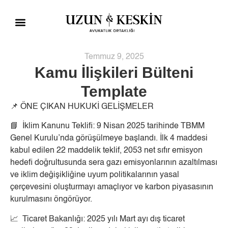
Çalışma Alanları
Sosyal Sorumluluk
Blog ve Bülten
Temmuz 9, 2025
Kamu İlişkileri Bülteni
Template
📌 ÖNE ÇIKAN HUKUKİ GELİŞMELER
📘 İklim Kanunu Teklifi: 9 Nisan 2025 tarihinde TBMM
Genel Kurulu’nda görüşülmeye başlandı. İlk 4 maddesi
kabul edilen 22 maddelik teklif, 2053 net sıfır emisyon
hedefi doğrultusunda sera gazı emisyonlarının azaltılması
ve iklim değişikliğine uyum politikalarının yasal
çerçevesini oluşturmayı amaçlıyor ve karbon piyasasının
kurulmasını öngörüyor.
📈 Ticaret Bakanlığı: 2025 yılı Mart ayı dış ticaret