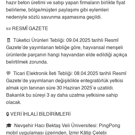
hazır beton üretimi ve satışı yapan firmaların birlikte fiyat
belirleme, bölge/müşteri paylaşımı gibi eylemleri
nedeniyle sözlü savunma aşamasına geçildi.
📜 RESMÎ GAZETE
🧾 Tüketici Ürünleri Tebliği: 09.04.2025 tarihli Resmî
Gazete’de yayımlanan tebliğe göre, hayvansal menşeli
ürünlerde parçanın hangi hayvandan elde edildiği açıkça
belirtilmek zorunda.
💬 Ticari Elektronik İleti Tebliği: 08.04.2025 tarihli Resmî
Gazete’de yayımlanan değişiklikle entegratörlük yetkisi
almak için tanınan süre 30 Haziran 2025’e uzatıldı.
Bakanlık bu süreyi 3 ay daha uzatma yetkisine sahip
olacak.
🔒 VERİ İHLALİ BİLDİRİMLERİ
🎓 Nevşehir Hacı Bektaş Veli Üniversitesi: PingPong
mobil uygulaması üzerinden, İzmir Kâtip Çelebi