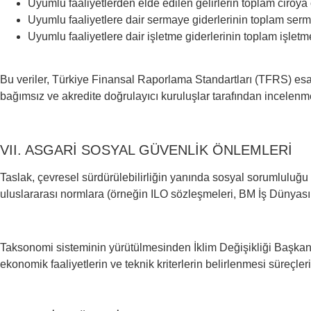
Uyumlu faaliyetlerden elde edilen gelirlerin toplam ciroya 
Uyumlu faaliyetlere dair sermaye giderlerinin toplam serm
Uyumlu faaliyetlere dair işletme giderlerinin toplam işletm
Bu veriler, Türkiye Finansal Raporlama Standartları (TFRS) esas 
bağımsız ve akredite doğrulayıcı kuruluşlar tarafından incelenm
VII. ASGARİ SOSYAL GÜVENLİK ÖNLEMLERİ
Taslak, çevresel sürdürülebilirliğin yanında sosyal sorumluluğu
uluslararası normlara (örneğin ILO sözleşmeleri, BM İş Dünyası
Taksonomi sisteminin yürütülmesinden İklim Değişikliği Başkan
ekonomik faaliyetlerin ve teknik kriterlerin belirlenmesi süreçleri