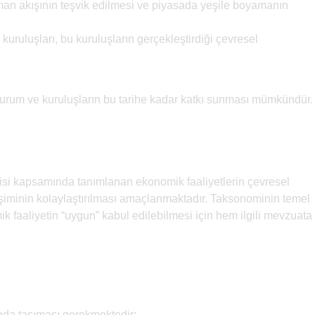
nsman akışının teşvik edilmesi ve piyasada yeşile boyamanın
ruluşları, bu kuruluşların gerçekleştirdiği çevresel
kurum ve kuruluşların bu tarihe kadar katkı sunması mümkündür.
nomisi kapsamında tanımlanan ekonomik faaliyetlerin çevresel
erişiminin kolaylaştırılması amaçlanmaktadır. Taksonominin temel
ik faaliyetin “uygun” kabul edilebilmesi için hem ilgili mevzuata
rada taşıması gerekmektedir: