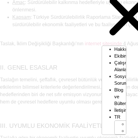
Amaç
: Sürdürülebilir kalkınma hedefleriyle uyumlu ekonom
önlenmesi.
Kapsam
: Türkiye Sürdürülebilirlik Raporlama Standartla
sürdürülebilir ekonomik faaliyetleri ve bu faaliyetlerin çe
Taslak, İklim Değişikliği Başkanlığı’nın
internet sitesinde
4 Ağust
Hakkımızd
Ekibimiz
Çalışma
II. GENEL ESASLAR
Alanları
Sosyal
Taslağın temelini, şeffaflık, çevresel bütünlük ve sürdürülebili
Sorumluluk
etkilerinin bilimsel kriterlerle değerlendirilmesi, yatırımcıları
Blog
hedeflerinden biri de net sıfır emisyon vizyonuna katkı sağlayaca
ve
hem de çevresel hedeflere uyumlu olması gerekmektedir.
Bülten
İletişim
TR
EN
III. UYUMLU EKONOMİK FAALİYETLER
TR
Taslağa göre bir ekonomik faaliyetin uyumlu ekonomik faaliyet ol