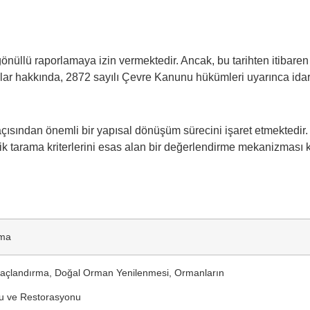
gönüllü raporlamaya izin vermektedir. Ancak, bu tarihten itibar
 hakkında, 2872 sayılı Çevre Kanunu hükümleri uyarınca idari 
ler açısından önemli bir yapısal dönüşüm sürecini işaret etmekt
knik tarama kriterlerini esas alan bir değerlendirme mekanizması
rma
ğaçlandırma, Doğal Orman Yenilenmesi, Ormanların
nu ve Restorasyonu