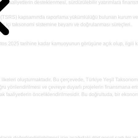
ik faaliyetlerin desteklenmesi, sürdürülebilir yatırımlara fina
rı (TSRS) kapsamında raporlama yükümlülüğü bulunan kurum ve ku
vrim içi taksonomi sistemine beyanı ve doğrulanması süreçleri.
os 2025 tarihine kadar kamuoyunun görüşüne açık olup, ilgili 
a
rlik ilkeleri oluşturmaktadır. Bu çerçevede, Türkiye Yeşil Takso
n doğru yönlendirilmesi ve çevreye duyarlı projelerin finansmana 
k faaliyetlerin önceliklendirilmesidir. Bu doğrultuda, bir ekonom
arak değerlendirilebilmesi için aşağıdaki dört genel şartı bir a