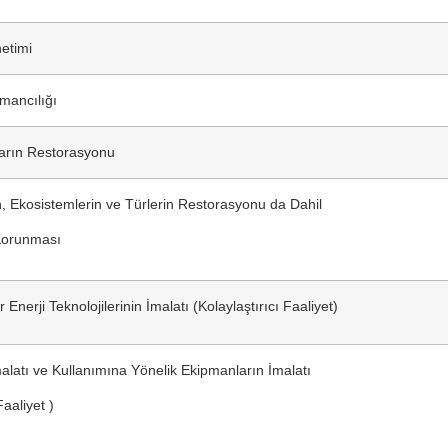
etimi
mancılığı
ların Restorasyonu
n, Ekosistemlerin ve Türlerin Restorasyonu da Dahil
Korunması
r Enerji Teknolojilerinin İmalatı (Kolaylaştırıcı Faaliyet)
malatı ve Kullanımına Yönelik Ekipmanların İmalatı
Faaliyet )