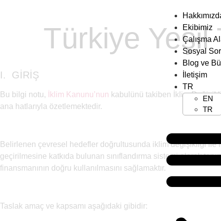
Hakkımızd
Türkiye Yeşil
Ekibimiz
Çalışma Al
Sosyal So
Blog ve Bü
I. GİRİŞ
İletişim
TR
Bu bilgi notu,
İklim Kanunu’nun
kabulünü takiben İklim Değişikl
EN
ana hatlarıyla özetlemektedir.
TR
Belirlenen çevresel hedefler doğrultusunda iklim değişikliği ile 
geçirilmesine katkıda bulunan sınıflandırma sistemi olarak tanı
finansmanının doğru kullanılmasını sağlamaktır.
Taslak amaç ve kapsamı aşağıdaki gibidir: