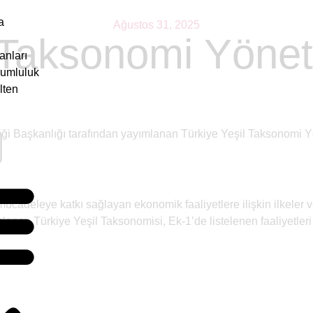
a
Ağustos 31, 2025
 Taksonomi Yönet
anları
rumluluk
lten
iği Başkanlığı tarafından yayımlanan Türkiye Yeşil Taksonomi 
mücadeleye katkı sağlayan ekonomik faaliyetlere ilişkin ilkeler v
mlanan Türkiye Yeşil Taksonomisi, Ek-1’de listelenen faaliyetle