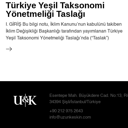
Türkiye Yeşil Taksonomi
Yönetmeliği Taslağı
I. GİRİŞ Bu bilgi notu, İklim Kanunu’nun kabulünü takiben
İklim Değişikliği Başkanlığı tarafından yayımlanan Türkiye
Yeşil Taksonomi Yönetmeliği Taslağı’nda (“Taslak”)
Esentepe Mah. Büyükdere Cad. No:13, Ri
34394 Şişli/İstanbul/Türkiye
+90 212 975 2643
info@uzunkeskin.com