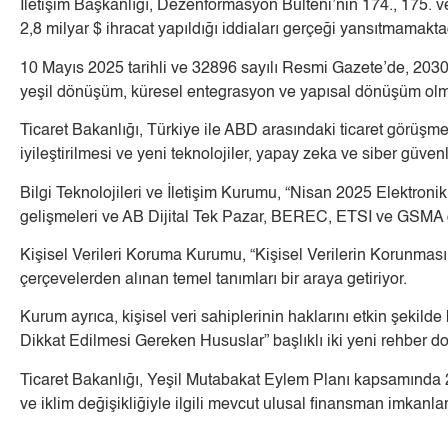
İletişim Başkanlığı, Dezenformasyon Bülteni’nin 174., 175. ve 
2,8 milyar $ ihracat yapıldığı iddiaları gerçeği yansıtmamaktad
10 Mayıs 2025 tarihli ve 32896 sayılı Resmi Gazete’de, 2030 S
yeşil dönüşüm, küresel entegrasyon ve yapısal dönüşüm olm
Ticaret Bakanlığı, Türkiye ile ABD arasındaki ticaret görüşme
iyileştirilmesi ve yeni teknolojiler, yapay zeka ve siber güvenlik
Bilgi Teknolojileri ve İletişim Kurumu, “Nisan 2025 Elektroni
gelişmeleri ve AB Dijital Tek Pazar, BEREC, ETSI ve GSMA gi
Kişisel Verileri Koruma Kurumu, “Kişisel Verilerin Korunmas
çerçevelerden alınan temel tanımları bir araya getiriyor.
Kurum ayrıca, kişisel veri sahiplerinin haklarını etkin şeki
Dikkat Edilmesi Gereken Hususlar” başlıklı iki yeni rehber 
Ticaret Bakanlığı, Yeşil Mutabakat Eylem Planı kapsamında 2
ve iklim değişikliğiyle ilgili mevcut ulusal finansman imkanla