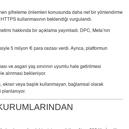
klenen şifreleme önlemleri konusunda daha net bir yönlendirme
ık HTTPS kullanmasının beklendiği vurgulandı.
enetimi hakkında bir açıklama yayımladı. DPC, Meta’nın
esiyle 5 milyon € para cezası verdi. Ayrıca, platformun
ı ve asgari yaş sınırının uyumlu hale getirilmesi
ele alınması bekleniyor.
lma, ekran veya başlık kullanmayan, bağlamsal olarak
 planlanıyor.
U KURUMLARINDAN