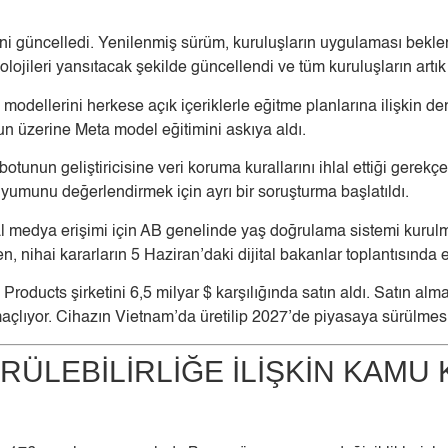
hberini güncelledi. Yenilenmiş sürüm, kuruluşların uygulaması be
lojileri yansıtacak şekilde güncellendi ve tüm kuruluşların art
dellerini herkese açık içeriklerle eğitme planlarına ilişkin d
unun üzerine Meta model eğitimini askıya aldı.
otunun geliştiricisine veri koruma kurallarını ihlal ettiği gerekç
 uyumunu değerlendirmek için ayrı bir soruşturma başlatıldı.
medya erişimi için AB genelinde yaş doğrulama sistemi kurulmas
, nihai kararların 5 Haziran’daki dijital bakanlar toplantısında 
 Products şirketini 6,5 milyar $ karşılığında satın aldı. Satın a
maçlıyor. Cihazın Vietnam’da üretilip 2027’de piyasaya sürülmesi
DÜRÜLEBİLİRLİĞE İLİŞKİN KAM