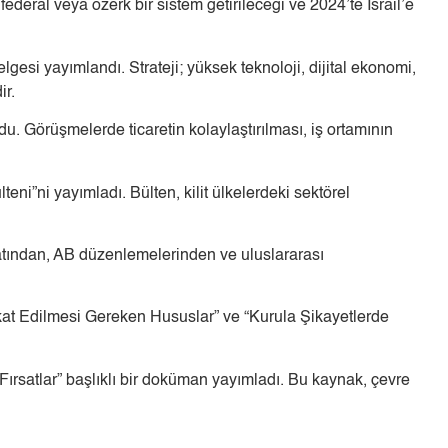
ederal veya özerk bir sistem getirileceği ve 2024’te İsrail’e
esi yayımlandı. Strateji; yüksek teknoloji, dijital ekonomi,
ir.
u. Görüşmelerde ticaretin kolaylaştırılması, iş ortamının
ni”ni yayımladı. Bülten, kilit ülkelerdeki sektörel
atından, AB düzenlemelerinden ve uluslararası
kkat Edilmesi Gereken Hususlar” ve “Kurula Şikayetlerde
rsatlar” başlıklı bir doküman yayımladı. Bu kaynak, çevre