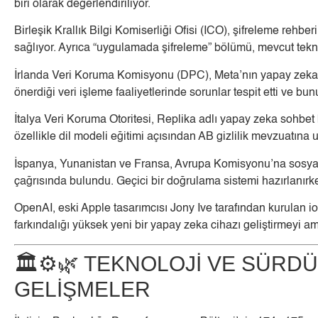
biri olarak değerlendiriliyor.
Birleşik Krallık Bilgi Komiserliği Ofisi (ICO), şifreleme re
sağlıyor. Ayrıca “uygulamada şifreleme” bölümü, mevcut tekno
İrlanda Veri Koruma Komisyonu (DPC), Meta’nın yapay zeka mo
önerdiği veri işleme faaliyetlerinde sorunlar tespit etti ve b
İtalya Veri Koruma Otoritesi, Replika adlı yapay zeka sohbet b
özellikle dil modeli eğitimi açısından AB gizlilik mevzuatına
İspanya, Yunanistan ve Fransa, Avrupa Komisyonu’na sosyal 
çağrısında bulundu. Geçici bir doğrulama sistemi hazırlanırken
OpenAI, eski Apple tasarımcısı Jony Ive tarafından kurulan io
farkındalığı yüksek yeni bir yapay zeka cihazı geliştirmeyi a
🏛️⚙️🌿 TEKNOLOJİ VE SÜR
GELİŞMELER