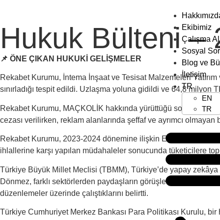
Hakkımızd
Hukuk Bülteni –
Ekibimiz
Çalışma Al
Sosyal So
📌 ÖNE ÇIKAN HUKUKİ GELİŞMELER
Blog ve Bü
İletişim
Rekabet Kurumu, İntema İnşaat ve Tesisat Malzemeleri Yatırım ve
TR
sınırladığı tespit edildi. Uzlaşma yoluna gidildi ve 64,8 milyon 
EN
Rekabet Kurumu, MAÇKOLİK hakkında yürüttüğü soruşturmayı da 
TR
cezası verilirken, reklam alanlarında şeffaf ve ayrımcı olmayan 
Rekabet Kurumu, 2023-2024 dönemine ilişkin Etki Analizi Raporu
ihlallerine karşı yapılan müdahaleler sonucunda tüketicilere to
Türkiye Büyük Millet Meclisi (TBMM), Türkiye’de yapay zekâya 
Dönmez, farklı sektörlerden paydaşların görüşleriyle şekillenece
düzenlemeler üzerinde çalıştıklarını belirtti.
Türkiye Cumhuriyet Merkez Bankası Para Politikası Kurulu, bir ha