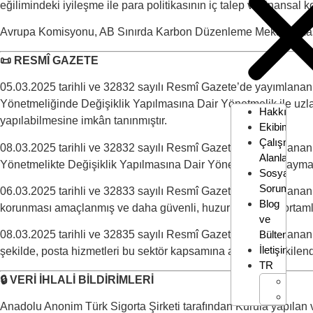
eğilimindeki iyileşme ile para politikasının iç talep ve finansal ko
Avrupa Komisyonu, AB Sınırda Karbon Düzenleme Mekanizması Tü
📜 RESMÎ GAZETE
05.03.2025 tarihli ve 32832 sayılı Resmî Gazete’de yayımlana
Yönetmeliğinde Değişiklik Yapılmasına Dair Yönetmelik ile uzla
Hakkımızd
yapılabilmesine imkân tanınmıştır.
Ekibimiz
Çalışma
08.03.2025 tarihli ve 32832 sayılı Resmî Gazete’de yayımlanan 
Alanları
Yönetmelikte Değişiklik Yapılmasına Dair Yönetmelik ile cayma sür
Sosyal
Sorumluluk
06.03.2025 tarihli ve 32833 sayılı Resmî Gazete’de yayımlanan 2
Blog
korunması amaçlanmış ve daha güvenli, huzurlu çalışma ortamları 
ve
Bülten
08.03.2025 tarihli ve 32835 sayılı Resmî Gazete’de yayımlanan
İletişim
şekilde, posta hizmetleri bu sektör kapsamına alınarak yetkilendi
TR
🔒 VERİ İHLALİ BİLDİRİMLERİ
EN
TR
Anadolu Anonim Türk Sigorta Şirketi tarafından Kurula yapılan ver