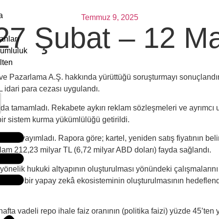
a
Temmuz 9, 2025
 27 Şubat – 12 M
anları
rumluluk
lten
 Pazarlama A.Ş. hakkında yürüttüğü soruşturmayı sonuçlandırdı. 
TL idari para cezası uygulandı.
tamamladı. Rekabete aykırı reklam sözleşmeleri ve ayrımcı uyg
bir sistem kurma yükümlülüğü getirildi.
’nu yayımladı. Rapora göre; kartel, yeniden satış fiyatının bel
plam 212,23 milyar TL (6,72 milyar ABD doları) fayda sağlandı.
yönelik hukuki altyapının oluşturulması yönündeki çalışmaların
k milli bir yapay zekâ ekosisteminin oluşturulmasının hedeflendiğ
fta vadeli repo ihale faiz oranının (politika faizi) yüzde 45’ten