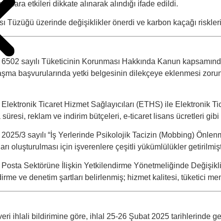
şullara etkileri dikkate alınarak alındığı ifade edildi.
züğü üzerinde değişiklikler önerdi ve karbon kaçağı risklerin
n 6502 sayılı Tüketicinin Korunması Hakkında Kanun kapsamında
şma başvurularında yetki belgesinin dilekçeye eklenmesi zorunlu
a
Elektronik Ticaret Hizmet Sağlayıcıları (ETHS) ile Elektronik T
esi, reklam ve indirim bütçeleri, e-ticaret lisans ücretleri gibi 
025/3 sayılı “İş Yerlerinde Psikolojik Tacizin (Mobbing) Önlenm
oluşturulması için işverenlere çeşitli yükümlülükler getirilmişt
 Posta Sektörüne İlişkin Yetkilendirme Yönetmeliğinde Değişikl
rme ve denetim şartları belirlenmiş; hizmet kalitesi, tüketici me
i ihlali bildirimine göre, ihlal 25-26 Şubat 2025 tarihlerinde ge