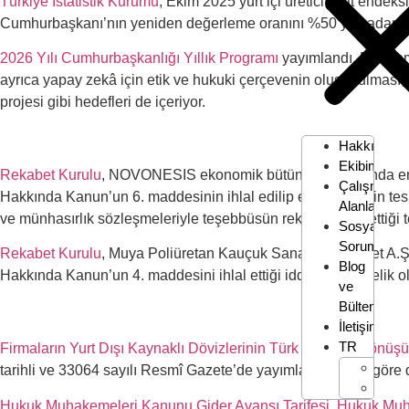
Türkiye İstatistik Kurumu
, Ekim 2025 yurt içi üretici fiyat ende
Cumhurbaşkanı’nın yeniden değerleme oranını %50’ye kadar art
2026 Yılı Cumhurbaşkanlığı Yıllık Programı
yayımlandı. Progra
ayrıca yapay zekâ için etik ve hukuki çerçevenin oluşturulması, u
projesi gibi hedefleri de içeriyor.
Hakkımızd
Ekibimiz
Rekabet Kurulu
, NOVONESIS ekonomik bütünlüğü hakkında endüstr
Çalışma
Hakkında Kanun’un 6. maddesinin ihlal edilip edilmediğinin tespi
Alanları
ve münhasırlık sözleşmeleriyle teşebbüsün rekabeti ihlal ettiği 
Sosyal
Sorumluluk
Rekabet Kurulu
, Muya Poliüretan Kauçuk Sanayi ve Ticaret A.Ş.‘
Blog
Hakkında Kanun’un 4. maddesini ihlal ettiği iddiasına yönelik o
ve
Bülten
İletişim
TR
Firmaların Yurt Dışı Kaynaklı Dövizlerinin Türk Lirasına Dönü
EN
tarihli ve 33064 sayılı Resmî Gazete’de yayımlandı. Buna göre 
TR
Hukuk Muhakemeleri Kanunu Gider Avansı Tarifesi
,
Hukuk Muha