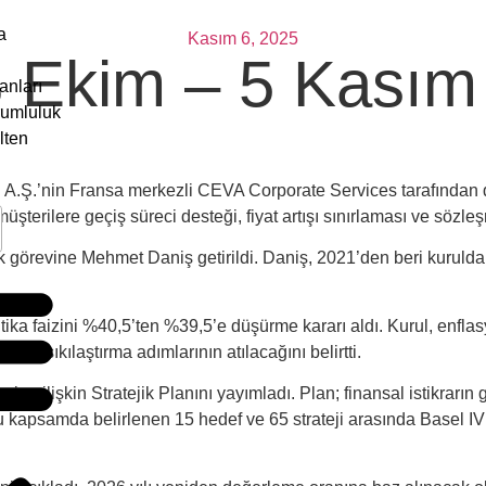
a
Kasım 6, 2025
3 Ekim – 5 Kasım
anları
rumluluk
lten
ji A.Ş.’nin Fransa merkezli CEVA Corporate Services tarafından
şterilere geçiş süreci desteği, fiyat artışı sınırlaması ve sözle
k görevine Mehmet Daniş getirildi. Daniş, 2021’den beri kurulda
litika faizini %40,5’ten %39,5’e düşürme kararı aldı. Kurul, enfla
ve sıkılaştırma adımlarının atılacağını belirtti.
ne ilişkin Stratejik Planını yayımladı. Plan; finansal istikrarın 
. Bu kapsamda belirlenen 15 hedef ve 65 strateji arasında Basel I