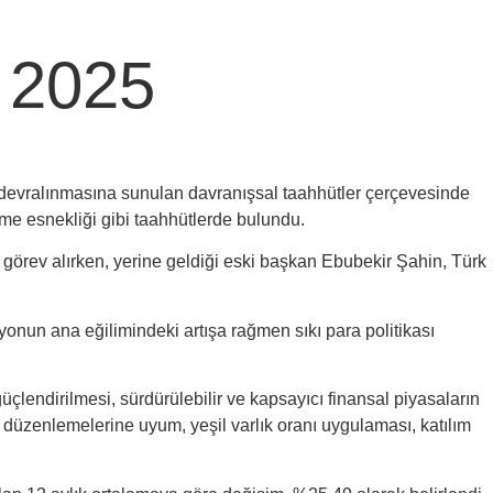
 2025
 devralınmasına sunulan davranışsal taahhütler çerçevesinde
şme esnekliği gibi taahhütlerde bulundu.
 görev alırken, yerine geldiği eski başkan Ebubekir Şahin, Türk
syonun ana eğilimindeki artışa rağmen sıkı para politikası
güçlendirilmesi, sürdürülebilir ve kapsayıcı finansal piyasaların
V düzenlemelerine uyum, yeşil varlık oranı uygulaması, katılım