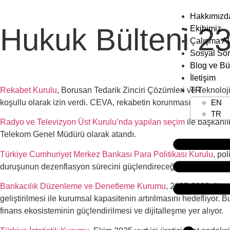
Hakkımızd
Hukuk Bülteni 2
Ekibimiz
Çalışma Al
Sosyal So
Blog ve Bü
İletişim
Rekabet Kurulu
, Borusan Tedarik Zinciri Çözümleri ve Teknolo
TR
koşullu olarak izin verdi. CEVA, rekabetin korunması amacıyla mü
EN
TR
Radyo ve Televizyon Üst Kurulu’nda yapılan seçim
ile başkanlı
Telekom Genel Müdürü olarak atandı.
Türkiye Cumhuriyet Merkez Bankası Para Politikası Kurulu
, po
duruşunun dezenflasyon sürecini güçlendireceğini ve gerekirse ila
Bankacılık Düzenleme ve Denetleme Kurumu
, 2025-2028 dönemi
geliştirilmesi ile kurumsal kapasitenin artırılmasını hedefliyor
finans ekosisteminin güçlendirilmesi ve dijitalleşme yer alıyor.