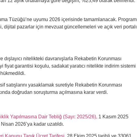
olan 12 aylık ortalamaya göre değişim, %25,49 olarak belirlendi.
oruma Tüzüğü’ne uyumu 2026 içerisinde tamamlanacak. Program
 dijital pazarlar için mevzuat güncellemeleri ve açık veri portalı
e dışlayıcı nitelikteki davranışlarla Rekabetin Korunması
iyat garantisi koşulu, sadakat yaratıcı nitelikte indirim sistemi
a hükmedildi.
pasif satışlarını yasaklamak suretiyle Rekabetin Korunması
akkında doğrudan soruşturma açılmasına karar verdi.
klik Yapılmasına Dair Tebliğ (Sayı: 2025/26),
1 Kasım 2025
Nisan 2026’ya kadar uzatıldı.
 Kanunu Tanık Ücret Tarifesi
, 28 Ekim 2025 tarihli ve 33061