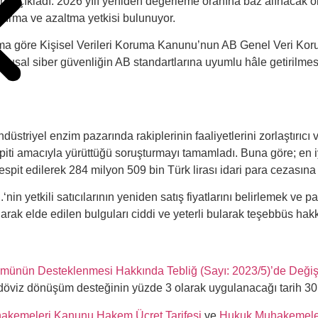
ksini açıkladı. 2026 yılı yeniden değerleme oranına baz alınacak 
ırma ve azaltma yetkisi bulunuyor.
ma göre Kişisel Verileri Koruma Kanunu’nun AB Genel Veri K
lusal siber güvenliğin AB standartlarına uyumlu hâle getirilmesi,
a
iyel enzim pazarında rakiplerinin faaliyetlerini zorlaştırıcı v
ti amacıyla yürüttüğü soruşturmayı tamamladı. Buna göre; en iyi f
tespit edilerek 284 milyon 509 bin Türk lirası idari para cezasın
nin yetkili satıcılarının yeniden satış fiyatlarını belirlemek ve 
larak elde edilen bulguları ciddi ve yeterli bularak teşebbüs h
şümünün Desteklenmesi Hakkında Tebliğ (Sayı: 2023/5)’de Değişi
döviz dönüşüm desteğinin yüzde 3 olarak uygulanacağı tarih 30 
kemeleri Kanunu Hakem Ücret Tarifesi
ve
Hukuk Muhakemeleri