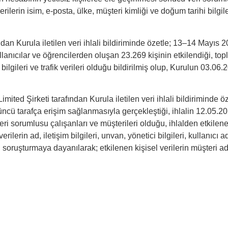
rilerin isim, e-posta, ülke, müşteri kimliği ve doğum tarihi bilgile
dan Kurula iletilen veri ihlali bildiriminde özetle; 13–14 Mayıs 2
ullanıcılar ve öğrencilerden oluşan 23.269 kişinin etkilendiği, to
gileri ve trafik verileri olduğu bildirilmiş olup, Kurulun 03.06.20
ited Şirketi tarafından Kurula iletilen veri ihlali bildiriminde ö
üncü tarafça erişim sağlanmasıyla gerçekleştiği, ihlalin 12.05.2
ın veri sorumlusu çalışanları ve müşterileri olduğu, ihlalden etkile
rilerin ad, iletişim bilgileri, unvan, yönetici bilgileri, kullanıc
soruşturmaya dayanılarak; etkilenen kişisel verilerin müşteri adları,