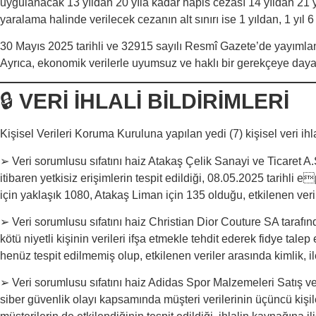
uygulanacak 13 yıldan 20 yıla kadar hapis cezası 14 yıldan 21 yı
yaralama halinde verilecek cezanın alt sınırı ise 1 yıldan, 1 yıl 6 
30 Mayıs 2025 tarihli ve 32915 sayılı Resmî Gazete’de yayımlan
Ayrıca, ekonomik verilerle uyumsuz ve haklı bir gerekçeye dayanm
🔒
VERİ İHLALİ BİLDİRİMLERİ
Kişisel Verileri Koruma Kuruluna yapılan yedi (7) kişisel veri ihl
➢ Veri sorumlusu sıfatını haiz Atakaş Çelik Sanayi ve Ticaret A.Ş.
itibaren yetkisiz erişimlerin tespit edildiği, 08.05.2025 tarihli e
için yaklaşık 1080, Atakaş Liman için 135 olduğu, etkilenen veriler
➢ Veri sorumlusu sıfatını haiz Christian Dior Couture SA tarafınd
kötü niyetli kişinin verileri ifşa etmekle tehdit ederek fidye talep e
henüz tespit edilmemiş olup, etkilenen veriler arasında kimlik, il
➢ Veri sorumlusu sıfatını haiz Adidas Spor Malzemeleri Satış ve Pa
siber güvenlik olayı kapsamında müşteri verilerinin üçüncü kişil