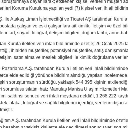
soruşturmaya dayanılarak; etkilenen kişisel verilerin müşteri adları,
erileri Koruma Kuruluna yapılan yedi (7) kişisel veri ihlali bildir
 ile Atakaş Liman İşletmeciliği ve Ticaret AŞ tarafından Kurula il
postada çalışan ve eski çalışanlara ait kimlik, iletişim ve özel bil
in ad, soyad, fotoğraf, iletişim bilgileri, doğum tarihi, anne-baba 
an Kurula iletilen veri ihlali bildiriminde özetle; 26 Ocak 2025 
ttiği, ihlalden müşteriler, potansiyel müşteriler, satış danışmanları 
etişim, satın alma ve meslek bilgileri ile kimlik doğrulama veriler
zarlama A.Ş. tarafından Kurula iletilen veri ihlali bildiriminde ö
erce elde edildiği yönünde bildirim alındığı, yapılan incelemede 
 ilişkin soruşturmanın sürdüğü, yaklaşık 544.395 kişinin etkilendi
Veri sorumlusu sıfatını haiz Manulaş Manisa Ulaşım Hizmetleri Maki
lımı saldırısı sonucu veri ihlali meydana geldiği, 1.268.222 kayd
k, plaka, fotoğraf ve sağlık bilgilerini içerdiği, verilerin dışarı a
miştir.
tım A.Ş. tarafından Kurula iletilen veri ihlali bildiriminde öze
 hesabının yetkisiz kişilerce ele geçirilmesi sonucu veri sorumlu