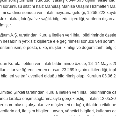
 ilişkin soruşturmanın sürdüğü, yaklaşık 544.395 kişinin etkilendi
Veri sorumlusu sıfatını haiz Manulaş Manisa Ulaşım Hizmetleri Maki
lımı saldırısı sonucu veri ihlali meydana geldiği, 1.268.222 kayd
k, plaka, fotoğraf ve sağlık bilgilerini içerdiği, verilerin dışarı a
miştir.
tım A.Ş. tarafından Kurula iletilen veri ihlali bildiriminde öze
 hesabının yetkisiz kişilerce ele geçirilmesi sonucu veri sorumlu
rilerin isim, e-posta, ülke, müşteri kimliği ve doğum tarihi bilgile
dan Kurula iletilen veri ihlali bildiriminde özetle; 13–14 Mayıs 2
ullanıcılar ve öğrencilerden oluşan 23.269 kişinin etkilendiği, to
gileri ve trafik verileri olduğu bildirilmiş olup, Kurulun 03.06.20
ited Şirketi tarafından Kurula iletilen veri ihlali bildiriminde ö
üncü tarafça erişim sağlanmasıyla gerçekleştiği, ihlalin 12.05.2
ın veri sorumlusu çalışanları ve müşterileri olduğu, ihlalden etkile
rilerin ad, iletişim bilgileri, unvan, yönetici bilgileri, kullanıc