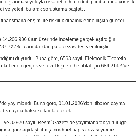
ışlanması yoluyla rekabetin ihlal edildiği iddialarına yönelik
i ve yeterli bularak soruşturma başlattı.
nansmana erişimi ile risklilik dinamiklerine ilişkin güncel
e 14.206.936 ürün üzerinde inceleme gerçekleştirdiğini
87.722 ₺ tutarında idari para cezası tesis edilmiştir.
landığını duyurdu. Buna göre, 6563 sayılı Elektronik Ticaretin
t eden gerçek ve tüzel kişilere her ihlal için 684.214 ₺’ye
e’de yayımlandı. Buna göre, 01.01.2026’dan itibaren cayma
artık cayma hakkı kullanılabilecek.
hli ve 32920 sayılı Resmî Gazete’de yayımlanarak yürürlüğe
ğına göre ağırlaştırılmış müebbet hapis cezası yerine