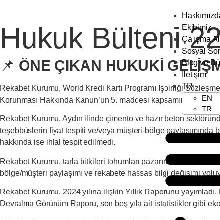
Hakkımızd
Hukuk Bülteni 2
Ekibimiz
Çalışma Al
Sosyal So
📌
ÖNE ÇIKAN HUKUKİ GELİŞ
Blog ve Bü
İletişim
TR
Rekabet Kurumu, World Kredi Kartı Programı İşbirliği Sözleşme
EN
Korunması Hakkında Kanun’un 5. maddesi kapsamında rekabeti kı
TR
Rekabet Kurumu, Aydın ilinde çimento ve hazır beton sektöründe
teşebbüslerin fiyat tespiti ve/veya müşteri-bölge paylaşımında b
hakkında ise ihlal tespit edilmedi.
Rekabet Kurumu, tarla bitkileri tohumları pazarında faaliyet gös
bölge/müşteri paylaşımı ve rekabete hassas bilgi değişimi yoluy
Rekabet Kurumu, 2024 yılına ilişkin Yıllık Raporunu yayımladı. R
Devralma Görünüm Raporu, son beş yıla ait istatistikler gibi eko