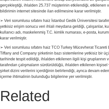
gerçekleştiği, ihlalden 25.737 müşterinin etkilendiği, etkilenen ve
bildirimin internet sitesinde ilan edilmesine karar verilmiştir.
➢ Veri sorumlusu sıfatını haiz İstanbul Gedik Üniversitesi tarafın
yetkisiz erişim sonucu veri ihlali meydana geldiği, çalışanlar, k
kullanıcı adı, maskelenmiş T.C. kimlik numarası, e-posta, kurum bil
karar verilmiştir.
➢ Veri sorumlusu sıfatını haiz TCO Turkey Mücevherat Ticareti Lim
Tiffany and Company şirketinin bazı sistemlerine yetkisiz bir üç
tarihinde tespit edildiği, ihlalden etkilenen ilgili kişi grupların
tarafından çalışmaların sürdürüldüğü, ihlalden etkilenen kişisel ve
şirket dizini verilerini içerdiğinin belirlendiği, ayrıca devam eden 
içerme ihtimalinin bulunduğu bilgilerine yer verilmiştir.
Related