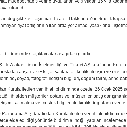
la, müebbet hapis yerine uygulanan ve 9 yıldan 15 yıla kadar hap
aya çıkarıldı.
an değişiklikle, Taşınmaz Ticareti Hakkında Yönetmelik kapsamın
ayan fiyat artışlarının ilanlarda yer alması yasaklandı; işletmel
ali bildirimindeki açıklamalar aşağıdaki gibidir:
 ile Atakaş Liman İşletmeciliği ve Ticaret AŞ tarafından Kurula il
postada çalışan ve eski çalışanlara ait kimlik, iletişim ve özel bil
in ad, soyad, fotoğraf, iletişim bilgileri, doğum tarihi, anne-baba 
an Kurula iletilen veri ihlali bildiriminde özetle; 26 Ocak 2025 
ttiği, ihlalden müşteriler, potansiyel müşteriler, satış danışmanları 
etişim, satın alma ve meslek bilgileri ile kimlik doğrulama veriler
zarlama A.Ş. tarafından Kurula iletilen veri ihlali bildiriminde ö
erce elde edildiği yönünde bildirim alındığı, yapılan incelemede 