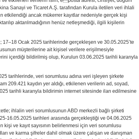
ği ve etkilenen verilerin isim, eposta adresi, cinsiyet, doğum
na Sanayi ve Ticaret A.Ş. tarafından Kurula iletilen veri ihlali
ın etkilendiği ancak mükerrer kayıtlar nedeniyle gerçek kişi
ktarılıp aktarılmadığının henüz netleşmediği, ilgili kişilerin
tle; 17–18 Ocak 2025 tarihlerinde gerçekleşen ve 30.05.2025’te
sunun müşterilerine ait kişisel verilere erişilmesiyle
rini içerdiği bildirilmiş olup, Kurulun 03.06.2025 tarihli kararıyla
025 tarihlerinde, veri sorumlusu adına veri işleyen şirkete
plam 209.421 kaydın yer aldığı, etkilenen verilerin ad, soyad,
25 tarihli kararıyla bildirimin internet sitesinde ilan edilmesine
zetle; ihlalin veri sorumlusunun ABD merkezli bağlı şirketi
025-16.05.2025 tarihleri arasında gerçekleştiği ve 04.06.2025
nen kişi ve kayıt sayısının belirlenmesi için veri sorumlusu
ı adları ve karma şifreler dahil olmak üzere çalışan ve danışman