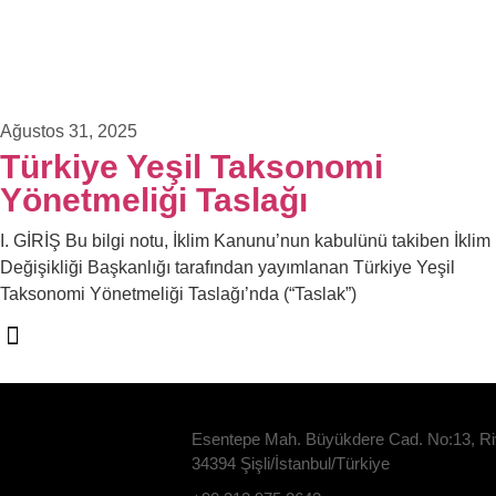
Ağustos 31, 2025
Türkiye Yeşil Taksonomi
Yönetmeliği Taslağı
I. GİRİŞ Bu bilgi notu, İklim Kanunu’nun kabulünü takiben İklim
Değişikliği Başkanlığı tarafından yayımlanan Türkiye Yeşil
Taksonomi Yönetmeliği Taslağı’nda (“Taslak”)
Esentepe Mah. Büyükdere Cad. No:13, Ri
34394 Şişli/İstanbul/Türkiye