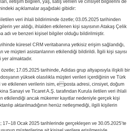
 iletişim bilgileri, yaş, satış verileri ve cinsiyet bilgilerini de
imindeki açıklamalar aşağıdaki gibidir:
etilen veri ihlali bildiriminde özetle; 03.05.2025 tarihinden
gilerin yer aldığı, ihlalden etkilenen kişi sayısının Atakaş Çelik
adı ve benzeri kişisel bilgiler olduğu bildirilmiştir.
tarihinde küresel CRM veritabanına yetkisiz erişim sağlandığı,
ve müşteri asistanlarının etkilendiği bildirildi. İlgili kişi sayısı
i yer almaktadır.
zetle; 17.05.2025 tarihinde, Adidas grup altyapısıyla ilişkili bir
dosyanın yüksek olasılıkla müşteri verileri içerdiğinin ve Türk
ği ve etkilenen verilerin isim, eposta adresi, cinsiyet, doğum
na Sanayi ve Ticaret A.Ş. tarafından Kurula iletilen veri ihlali
ın etkilendiği ancak mükerrer kayıtlar nedeniyle gerçek kişi
ktarılıp aktarılmadığının henüz netleşmediği, ilgili kişilerin
tle; 17–18 Ocak 2025 tarihlerinde gerçekleşen ve 30.05.2025’te
sunun müşterilerine ait kişisel verilere erişilmesiyle