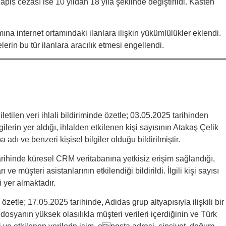
is cezası ise 10 yıldan 18 yıla şeklinde değiştirildi. Kasten
a internet ortamındaki ilanlara ilişkin yükümlülükler eklendi.
erin bu tür ilanlara aracılık etmesi engellendi.
etilen veri ihlali bildiriminde özetle; 03.05.2025 tarihinden
gilerin yer aldığı, ihlalden etkilenen kişi sayısının Atakaş Çelik
adı ve benzeri kişisel bilgiler olduğu bildirilmiştir.
tarihinde küresel CRM veritabanına yetkisiz erişim sağlandığı,
ve müşteri asistanlarının etkilendiği bildirildi. İlgili kişi sayısı
i yer almaktadır.
zetle; 17.05.2025 tarihinde, Adidas grup altyapısıyla ilişkili bir
dosyanın yüksek olasılıkla müşteri verileri içerdiğinin ve Türk