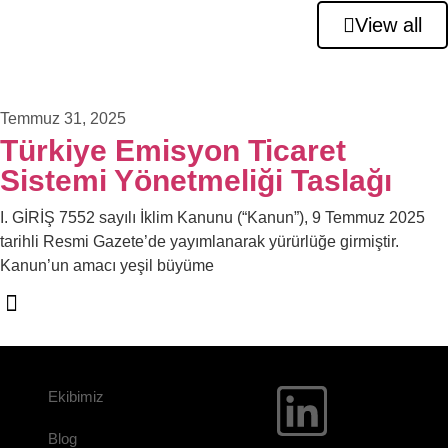
View all
Temmuz 31, 2025
Türkiye Emisyon Ticaret
Sistemi Yönetmeliği Taslağı
I. GİRİŞ 7552 sayılı İklim Kanunu (“Kanun”), 9 Temmuz 2025
tarihli Resmi Gazete’de yayımlanarak yürürlüğe girmiştir.
Kanun’un amacı yeşil büyüme
Ekibimiz
Blog