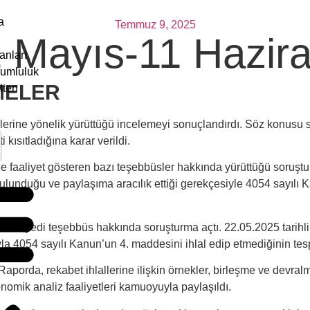
a
Temmuz 9, 2025
2 Mayıs-11 Hazir
anları
rumluluk
MELER
lten
lerine yönelik yürüttüğü incelemeyi sonuçlandırdı. Söz konusu 
sıtladığına karar verildi.
 faaliyet gösteren bazı teşebbüsler hakkında yürüttüğü soruştu
ulunduğu ve paylaşıma aracılık ettiği gerekçesiyle 4054 sayılı Ka
teren yedi teşebbüs hakkında soruşturma açtı. 22.05.2025 tarihli
la 4054 sayılı Kanun’un 4. maddesini ihlal edip etmediğinin tesp
aporda, rekabet ihlallerine ilişkin örnekler, birleşme ve devralm
nomik analiz faaliyetleri kamuoyuyla paylaşıldı.