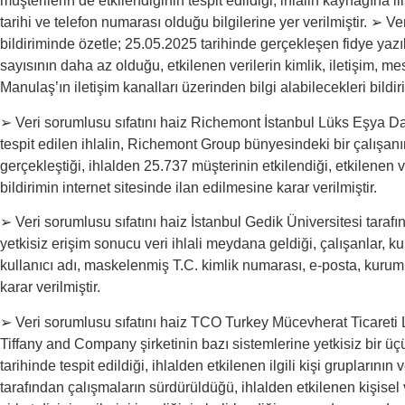
müşterilerin de etkilendiğinin tespit edildiği, ihlalin kaynağına
tarihi ve telefon numarası olduğu bilgilerine yer verilmiştir. ➢ 
bildiriminde özetle; 25.05.2025 tarihinde gerçekleşen fidye yazı
sayısının daha az olduğu, etkilenen verilerin kimlik, iletişim, mesle
Manulaş’ın iletişim kanalları üzerinden bilgi alabilecekleri bildiril
➢ Veri sorumlusu sıfatını haiz Richemont İstanbul Lüks Eşya Dağı
tespit edilen ihlalin, Richemont Group bünyesindeki bir çalışanın
gerçekleştiği, ihlalden 25.737 müşterinin etkilendiği, etkilenen ve
bildirimin internet sitesinde ilan edilmesine karar verilmiştir.
➢ Veri sorumlusu sıfatını haiz İstanbul Gedik Üniversitesi tarafın
yetkisiz erişim sonucu veri ihlali meydana geldiği, çalışanlar, k
kullanıcı adı, maskelenmiş T.C. kimlik numarası, e-posta, kurum bil
karar verilmiştir.
➢ Veri sorumlusu sıfatını haiz TCO Turkey Mücevherat Ticareti Lim
Tiffany and Company şirketinin bazı sistemlerine yetkisiz bir üç
tarihinde tespit edildiği, ihlalden etkilenen ilgili kişi grupların
tarafından çalışmaların sürdürüldüğü, ihlalden etkilenen kişisel ve