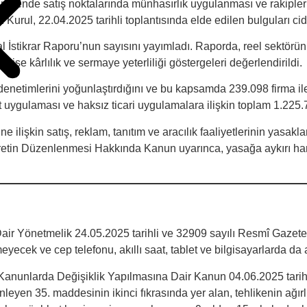
ende satış noktalarında münhasırlık uygulanması ve rakiplerin d
urul, 22.04.2025 tarihli toplantısında elde edilen bulguları cidd
stikrar Raporu’nun sayısını yayımladı. Raporda, reel sektörün fi
 ise kârlılık ve sermaye yeterliliği göstergeleri değerlendirildi.
enetimlerini yoğunlaştırdığını ve bu kapsamda 239.098 firma il
at uygulaması ve haksız ticari uygulamalara ilişkin toplam 1.225.7
a
e ilişkin satış, reklam, tanıtım ve aracılık faaliyetlerinin yasak
in Düzenlenmesi Hakkında Kanun uyarınca, yasağa aykırı hareke
air Yönetmelik 24.05.2025 tarihli ve 32909 sayılı Resmî Gazet
yecek ve cep telefonu, akıllı saat, tablet ve bilgisayarlarda da 
 Kanunlarda Değişiklik Yapılmasına Dair Kanun 04.06.2025 tari
en 35. maddesinin ikinci fıkrasında yer alan, tehlikenin ağırlı