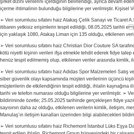
şirket dizini verilerini içerdiğinin belirlendiği, ayrıca devam eden 
içerme ihtimalinin bulunduğu bilgilerine yer verilmiştir. Kişisel V
➢ Veri sorumlusu sıfatını haiz Atakaş Çelik Sanayi ve Ticaret A.Ş.
itibaren yetkisiz erişimlerin tespit edildiği, 08.05.2025 tarihli e
için yaklaşık 1080, Atakaş Liman için 135 olduğu, etkilenen veriler
➢ Veri sorumlusu sıfatını haiz Christian Dior Couture SA tarafınd
kötü niyetli kişinin verileri ifşa etmekle tehdit ederek fidye talep e
henüz tespit edilmemiş olup, etkilenen veriler arasında kimlik, il
➢ Veri sorumlusu sıfatını haiz Adidas Spor Malzemeleri Satış ve Pa
siber güvenlik olayı kapsamında müşteri verilerinin üçüncü kişil
müşterilerin de etkilendiğinin tespit edildiği, ihlalin kaynağına
tarihi ve telefon numarası olduğu bilgilerine yer verilmiştir. ➢ 
bildiriminde özetle; 25.05.2025 tarihinde gerçekleşen fidye yazı
sayısının daha az olduğu, etkilenen verilerin kimlik, iletişim, mesle
Manulaş’ın iletişim kanalları üzerinden bilgi alabilecekleri bildiril
➢ Veri sorumlusu sıfatını haiz Richemont İstanbul Lüks Eşya Dağı
tespit edilen ihlalin, Richemont Group bünyesindeki bir çalışanın