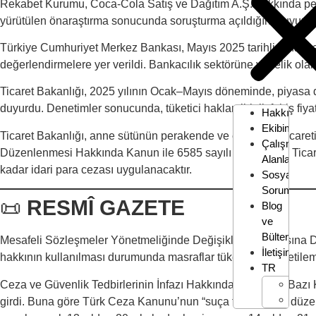
Rekabet Kurumu, Coca-Cola Satış ve Dağıtım A.Ş. hakkında perak
yürütülen önaraştırma sonucunda soruşturma açıldığını duyurdu. K
Türkiye Cumhuriyet Merkez Bankası, Mayıs 2025 tarihli Finansal İ
değerlendirmelere yer verildi. Bankacılık sektörüne yönelik olarak
Ticaret Bakanlığı, 2025 yılının Ocak–Mayıs döneminde, piyasa d
duyurdu. Denetimler sonucunda, tüketici hakları ihlali, fahiş fiy
Hakkımızd
Ekibimiz
Ticaret Bakanlığı, anne sütünün perakende ve elektronik ticaretin
Çalışma
Düzenlenmesi Hakkında Kanun ile 6585 sayılı Perakende Ticaret
Alanları
kadar idari para cezası uygulanacaktır.
Sosyal
Sorumluluk
📜
RESMÎ GAZETE
Blog
ve
Bülten
Mesafeli Sözleşmeler Yönetmeliğinde Değişiklik Yapılmasına D
İletişim
hakkının kullanılması durumunda masraflar tüketiciye yükletileme
TR
EN
Ceza ve Güvenlik Tedbirlerinin İnfazı Hakkında Kanun ile Bazı
TR
girdi. Buna göre Türk Ceza Kanunu’nun “suça teşebbüsü” düzenley