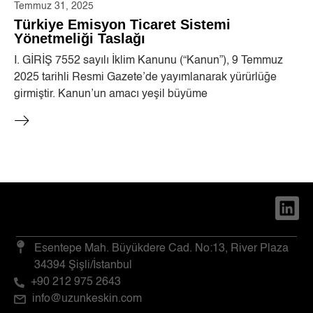
Temmuz 31, 2025
Türkiye Emisyon Ticaret Sistemi
Yönetmeliği Taslağı
I. GİRİŞ 7552 sayılı İklim Kanunu (“Kanun”), 9 Temmuz
2025 tarihli Resmi Gazete’de yayımlanarak yürürlüğe
girmiştir. Kanun’un amacı yeşil büyüme
Esentepe Mah. Büyükdere Cad. No:13, River Plaza
34394 Şişli/İstanbul
+90 212 975 2643
info@uzunkeskin.com