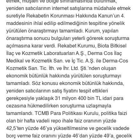
etmek, müşteri ve bölge sınırlamasında bulunmak,
yeniden satıcılarının internet satışlarına müdahale etmek
suretiyle Rekabetin Korunması Hakkında Kanun’un 4.
maddesinin ihlal edilip edilmediğinin tespitine yönelik
yürütülen önaraştırmayı tamamladı. Kurum, yapılan
önaraştırma sonucu bulguları yeterli görerek soruşturma
açılmasına karar verdi. Rekabet Kurumu, Biota Bitkisel
İlaç ve Kozmetik Laboratuarları A.Ş., Derma Cos İlaç
Medikal ve Kozmetik San. ve İç Tic. A.Ş. ile Derma-Cos
Kozmetik San. Tic. İth. ve İhr. Ltd. Şti.’nden oluşan
ekonomik bütünlük hakkında yürütülen soruşturmayı
tamamladı. Söz konusu ekonomik bütünlük hakkında,
yeniden satıcılarının satış fiyatını tespit ettikleri
gerekçesiyle yaklaşık 31 milyon 400 bin TL idari para
cezasına hükmedilirken soruşturma uzlaşmayla
tamamlandı. TCMB Para Politikası Kurulu, politika faizi
olan bir hafta vadeli repo ihale faiz oranının yüzde
42,5’ten yüzde 46’ya yükseltilmesine ve gecelik vadede
borç verme faiz oranını yüzde 46’dan yüzde 49’a, gecelik