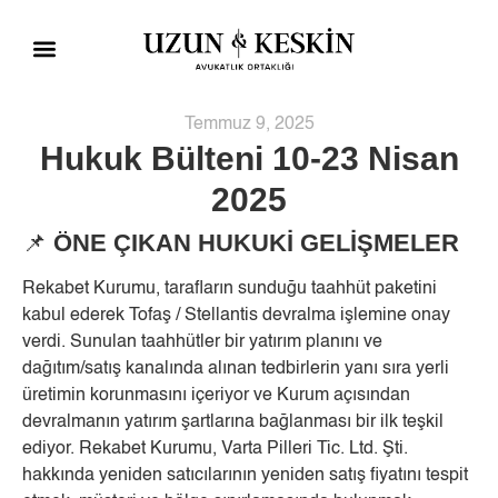
Çalışma Alanları
Sosyal Sorumluluk
Blog ve Bülten
Temmuz 9, 2025
Hukuk Bülteni 10-23 Nisan
2025
📌
ÖNE ÇIKAN HUKUKİ GELİŞMELER
Rekabet Kurumu, tarafların sunduğu taahhüt paketini
kabul ederek Tofaş / Stellantis devralma işlemine onay
verdi. Sunulan taahhütler bir yatırım planını ve
dağıtım/satış kanalında alınan tedbirlerin yanı sıra yerli
üretimin korunmasını içeriyor ve Kurum açısından
devralmanın yatırım şartlarına bağlanması bir ilk teşkil
ediyor. Rekabet Kurumu, Varta Pilleri Tic. Ltd. Şti.
hakkında yeniden satıcılarının yeniden satış fiyatını tespit