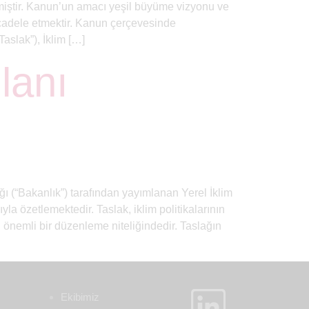
miştir. Kanun’un amacı yeşil büyüme vizyonu ve
mücadele etmektir. Kanun çerçevesinde
aslak”), İklim […]
lanı
ğı (“Bakanlık”) tarafından yayımlanan Yerel İklim
a özetlemektedir. Taslak, iklim politikalarının
 önemli bir düzenleme niteliğindedir. Taslağın
Ekibimiz