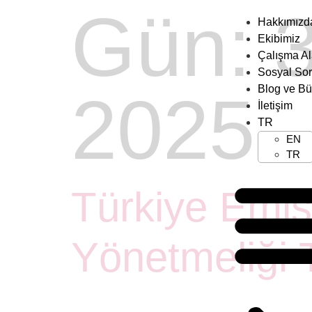
Gün:
Hakkımızd
Ekibimiz
Çalışma Al
Sosyal So
Blog ve Bü
2025
İletişim
TR
EN
TR
Türkiye Emis
Yönetmeliği 