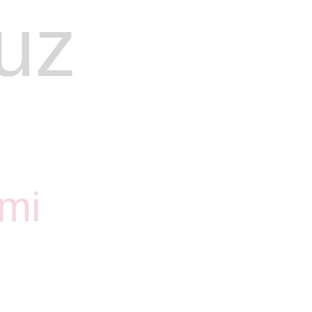
uz
emi