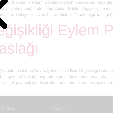
Temmuz 2025 tarihli Resmi Gazete’de yayımlanarak yürürlüğe gir
net artış olmaması) hedefi doğrultusunda iklim değişikliği ile 
si olan Türkiye Emisyon Ticaret Sistemi Yönetmeliği Taslağı (“T
eğişikliği Eylem P
a
aslağı
) kabulünü takiben Çevre, Şehircilik ve İklim Değişikliği Bakanlı
slağı’nda (“Taslak”) öngörülen temel düzenlemeleri ana hatlarıyl
sı ve çok paydaşlı yönetişim ilkelerinin benimsenmesi açısından
13, River
Ana Sayfa