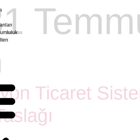
31 Temm
a
anları
rumluluk
lten
yon Ticaret Sist
Taslağı